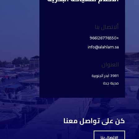
ألاتصال بنا
+966126776550
info@alahlam.sa
العنوان
3981 ابحر الجنوبية
مدينة جدة
كن على تواصل معنا
الاتصال بنا